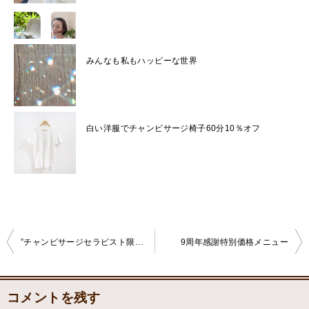
みんなも私もハッピーな世界
白い洋服でチャンピサージ椅子60分10％オフ
”チャンピサージセラピスト限定企画”
9周年感謝特別価格メニュー
投
稿
コメントを残す