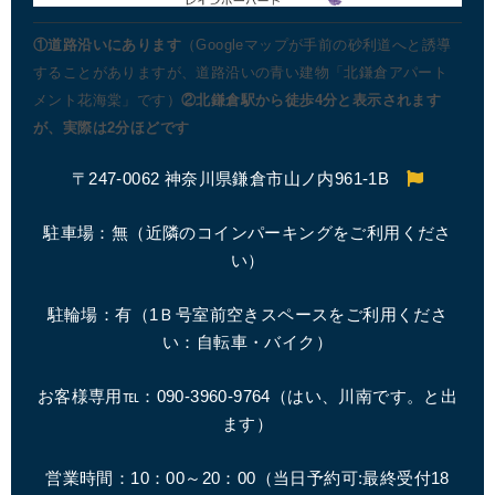
①道路沿いにあります
（Googleマップが手前の砂利道へと誘導
することがありますが、道路沿いの青い建物「北鎌倉アパート
メント花海棠」です）
②北鎌倉駅から徒歩4分と表示されます
が、実際は2分ほどです
〒247-0062 神奈川県鎌倉市山ノ内961-1B
駐車場：無（近隣のコインパーキングをご利用くださ
い）
駐輪場：有（1Ｂ号室前空きスペースをご利用くださ
い：自転車・バイク）
お客様専用℡：090-3960-9764（はい、川南です。と出
ます）
営業時間：10：00～20：00（
当日予約可:最終受付18