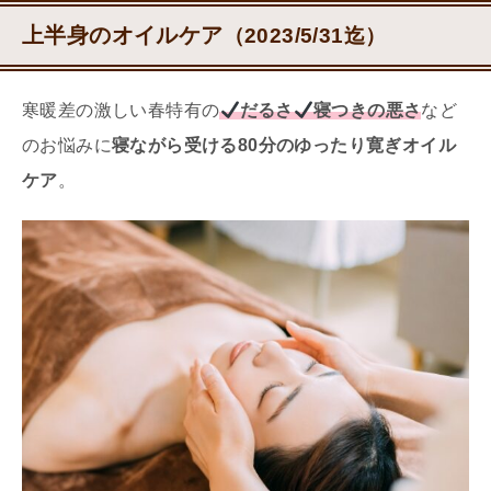
上半身のオイルケア
（2023/5/31迄）
寒暖差の激しい春特有の
だるさ
寝つきの悪さ
など
のお悩みに
寝ながら受ける80分のゆったり寛ぎオイル
ケア
。