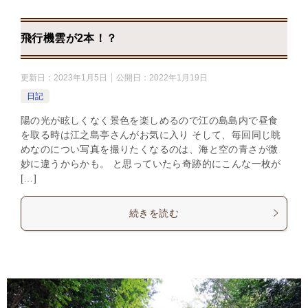
飛行機雲が2本！？
更新日：
2023年1月5日
公開日：
2022年1月19日
日記
陽の光が眩しくなく景色を楽しめるので江の島島内で昼食
を取る時は江之島亭さんがお気に入り そして、毎回同じ眺
めなのについ写真を撮りたくなるのは、海と空の青さが微
妙に違うからかも。 と思っていたら奇跡的にこんな一枚が
[…]
続きを読む