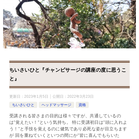
ちいさいひと『チャンピサージの講座の度に思うこ
と』
更新日：
2023年1月5日
公開日：
2022年3月23日
ちいさいひと
ヘッドマッサージ
資格
受講される皆さまの目的は様々ですが、共通しているの
は”覚えたい！”という気持ち。 特に受講初日は”頭に入れよ
う！”と手技を覚えるのに健気であり必死な姿が目立ちます
が 回を重ねていくといつの間にか”皆に喜んでもらいた