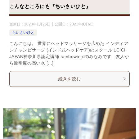
こんなところにも『ちいさいひと』
更新日：
2023年1月25日
公開日：
2021年9月6日
ちいさいひと
こんにちは。 世界にヘッドマッサージを広めた インディア
ンチャンピサージ (インド式ヘッドケア)のスクール LCICI
JAPAN神奈川県認定講師 rainbowbirdのみなみです 友人か
ら透明度の高い水 […]
続きを読む