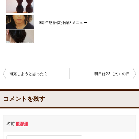
9周年感謝特別価格メニュー
補充しようと思ったら
明日は23（文）の日
投
稿
コメントを残す
ナ
ビ
名前
必須
ゲ
ー