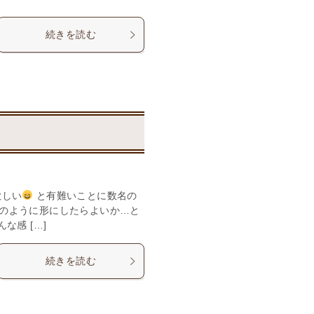
続きを読む
欲しい
と有難いことに数名の
のように形にしたらよいか…と
な感 […]
続きを読む