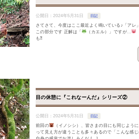
公開日：
2024年5月31日
日記
さてさて、今度はここ最近よく鳴いている♪「アレ
この部分です 正解は「
（カエル）」ですが…
も⁈
目の休憩に『これなーんだ』シリーズ②
公開日：
2024年5月31日
日記
前回の
（イノシシ）、皆さまの目にも同じように
って見え方が違うことも多々あるので「こんな感じ
自身の感覚でお楽しみくだ […]