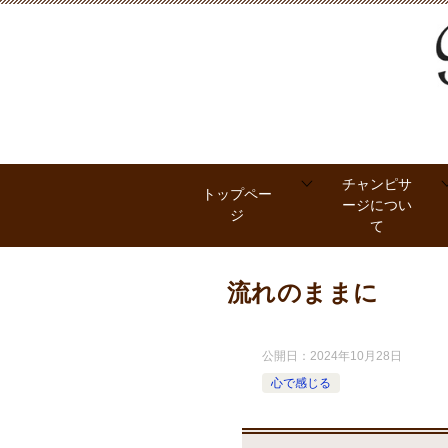
チャンピサ
トップペー
ージについ
ジ
て
流れのままに
公開日：
2024年10月28日
心で感じる