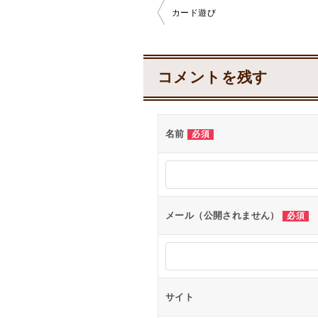
カード遊び
投
稿
コメントを残す
ナ
ビ
ゲ
名前
必須
ー
シ
ョ
メール（公開されません）
必須
ン
サイト