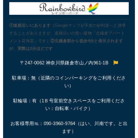
①道路沿いにあります
（Googleマップが手前の砂利道へと誘導
することがありますが、道路沿いの青い建物「北鎌倉アパート
メント花海棠」です）
②北鎌倉駅から徒歩4分と表示されます
が、実際は2分ほどです
〒247-0062 神奈川県鎌倉市山ノ内961-1B
駐車場：無（近隣のコインパーキングをご利用くださ
い）
駐輪場：有（1Ｂ号室前空きスペースをご利用くださ
い：自転車・バイク）
お客様専用℡：090-3960-9764（はい、川南です。と出
ます）