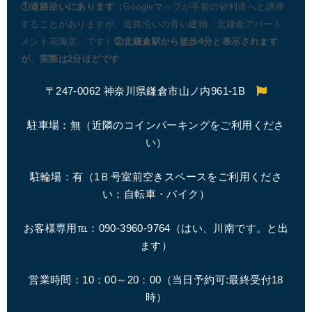
①道路沿いにあります
（Googleマップが手前の砂利道へと誘導
することがありますが、道路沿いの青い建物「北鎌倉アパート
メント花海棠」です）
②北鎌倉駅から徒歩4分と表示されます
が、実際は2分ほどです
〒247-0062 神奈川県鎌倉市山ノ内961-1B
駐車場：無（近隣のコインパーキングをご利用くださ
い）
駐輪場：有（1Ｂ号室前空きスペースをご利用くださ
い：自転車・バイク）
お客様専用℡：090-3960-9764（はい、川南です。と出
ます）
営業時間：10：00～20：00（
当日予約可:最終受付18
時
）