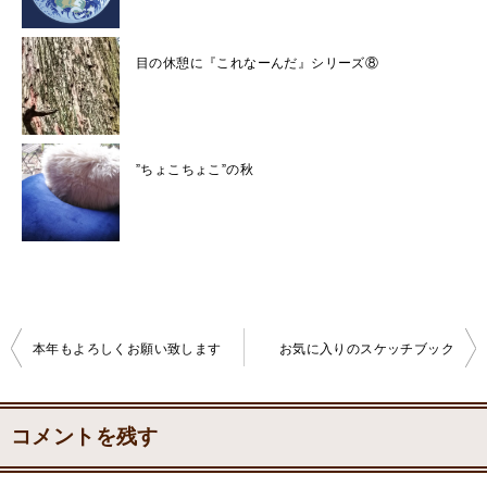
目の休憩に『これなーんだ』シリーズ⑧
”ちょこちょこ”の秋
本年もよろしくお願い致します
お気に入りのスケッチブック
投
稿
コメントを残す
ナ