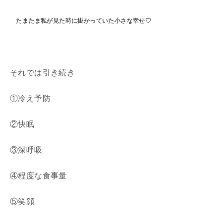
たまたま私が見た時に掛かっていた小さな幸せ♡
それでは引き続き
①冷え予防
②快眠
③深呼吸
④程度な食事量
⑤笑顔