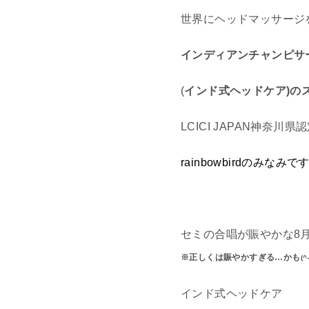
世界にヘッドマッサージ
インディアンチャンピサ
(
インド式ヘッドケア)
の
LCICI JAPAN神奈川県
rainbowbirdのみなみで
セミの合唱が賑やかな8
※正しくは賑やかすぎる…かも
(^
インド式ヘッドケア