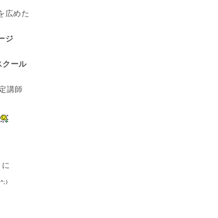
を広めた
ージ
スクール
認定講師
す
月に
-^;）