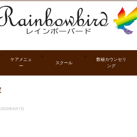
ケアメニュ
数秘カウンセリ
スクール
ー
ング
験
：
2020年9月7日