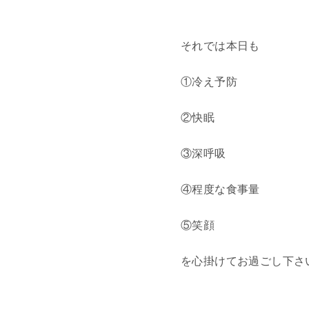
それでは本日も
①冷え予防
②快眠
③深呼吸
④程度な食事量
⑤笑顔
を心掛けてお過ごし下さ