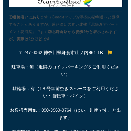
①道路沿いにあります
（Googleマップが手前の砂利道へと誘導
することがありますが、道路沿いの青い建物「北鎌倉アパート
メント花海棠」です）
②北鎌倉駅から徒歩4分と表示されます
が、実際は2分ほどです
〒247-0062 神奈川県鎌倉市山ノ内961-1B
駐車場：無（近隣のコインパーキングをご利用くださ
い）
駐輪場：有（1Ｂ号室前空きスペースをご利用くださ
い：自転車・バイク）
お客様専用℡：090-3960-9764（はい、川南です。と出
ます）