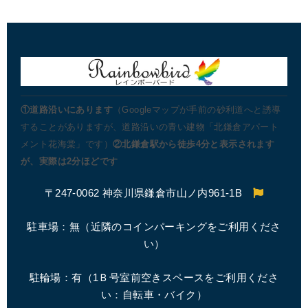
①道路沿いにあります
（Googleマップが手前の砂利道へと誘導
することがありますが、道路沿いの青い建物「北鎌倉アパート
メント花海棠」です）
②北鎌倉駅から徒歩4分と表示されます
が、実際は2分ほどです
〒247-0062 神奈川県鎌倉市山ノ内961-1B
駐車場：無（近隣のコインパーキングをご利用くださ
い）
駐輪場：有（1Ｂ号室前空きスペースをご利用くださ
い：自転車・バイク）