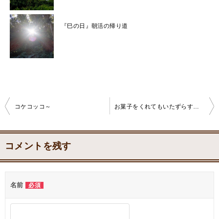
『巳の日』朝活の帰り道
コケコッコ～
お菓子をくれてもいたずらするぞ～（笑）
投
稿
コメントを残す
ナ
ビ
名前
必須
ゲ
ー