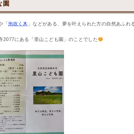
な園
や「
泡吹く木
」などがある、夢を叶えられた方の自然あふれ
寺2077にある「里山こども園」のことでした