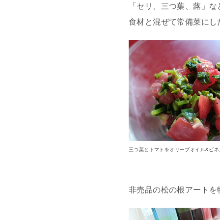
「セリ、三つ葉、蕗」な
食材と混ぜて常備菜にし
三つ葉とトマトをオリーブオイル&ビネ
非売品の松の根アートを