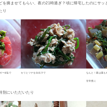
どを摘ませてもらい、夜の21時過ぎ？頃に帰宅したのにサッ
たり
ガー&塩で
セリとツナを白出汁で
なんと！蕗は葉も
甘辛煮に
特別にいただいたり