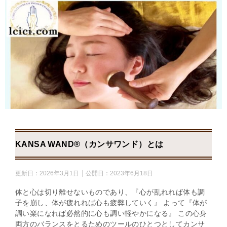
KANSA WAND®（カンサワンド）とは
更新日：
2026年3月1日
公開日：
2023年6月18日
体と心は切り離せないものであり、『心が乱れれば体も調
子を崩し、体が疲れれば心も疲弊していく』 よって『体が
調い楽になれば必然的に心も調い軽やかになる』 この心身
両方のバランスをとるためのツールのひとつとしてカンサ