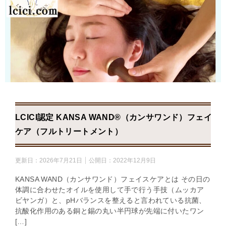
LCICI認定 KANSA WAND®（カンサワンド）フェイス
ケア（フルトリートメント）
更新日：
2026年7月21日
公開日：
2022年12月9日
KANSA WAND（カンサワンド）フェイスケアとは その日の
体調に合わせたオイルを使用して手で行う手技（ムッカア
ビヤンガ）と、pHバランスを整えると言われている抗菌、
抗酸化作用のある銅と錫の丸い半円球が先端に付いたワン
[…]