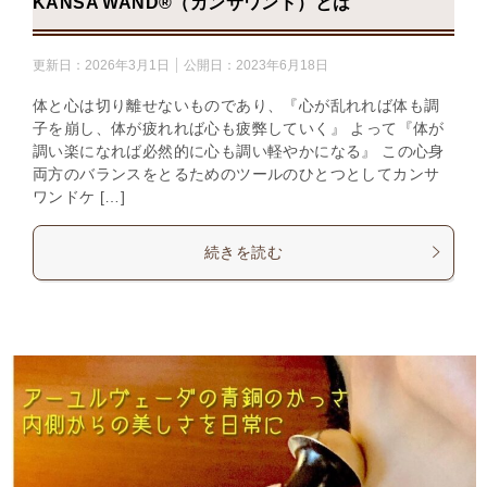
KANSA WAND®（カンサワンド）とは
更新日：
2026年3月1日
公開日：
2023年6月18日
体と心は切り離せないものであり、『心が乱れれば体も調
子を崩し、体が疲れれば心も疲弊していく』 よって『体が
調い楽になれば必然的に心も調い軽やかになる』 この心身
両方のバランスをとるためのツールのひとつとしてカンサ
ワンドケ […]
続きを読む