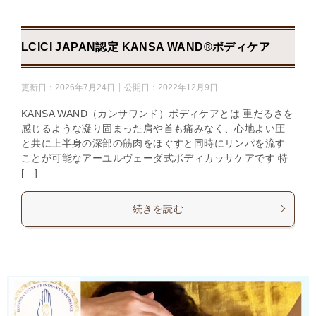
LCICI JAPAN認定 KANSA WAND®ボディケア
更新日：
2026年7月24日
公開日：
2022年12月9日
KANSA WAND（カンサワンド）ボディケアとは 重だるさを
感じるような凝り固まった肩や首も痛みなく、心地よい圧
と共に上半身の深部の筋肉をほぐすと同時にリンパを流す
ことが可能なアーユルヴェーダ式ボディカッサケアです 特
[…]
続きを読む