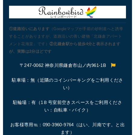
①道路沿いにあります
（Googleマップが手前の砂利道へと誘導
することがありますが、道路沿いの青い建物「北鎌倉アパート
メント花海棠」です）
②北鎌倉駅から徒歩4分と表示されます
が、実際は2分ほどです
〒247-0062 神奈川県鎌倉市山ノ内961-1B
駐車場：無（近隣のコインパーキングをご利用くださ
い）
駐輪場：有（1Ｂ号室前空きスペースをご利用くださ
い：自転車・バイク）
お客様専用℡：090-3960-9764（はい、川南です。と出
ます）