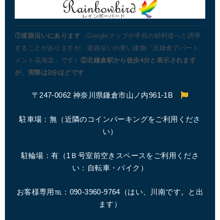
①道路沿いにあります
（Googleマップが手前の砂利道へと誘導
することがありますが、道路沿いの青い建物「北鎌倉アパート
メント花海棠」です）
②北鎌倉駅から徒歩4分と表示されます
が、実際は2分ほどです
〒247-0062 神奈川県鎌倉市山ノ内961-1B
駐車場：無（近隣のコインパーキングをご利用くださ
い）
駐輪場：有（1Ｂ号室前空きスペースをご利用くださ
い：自転車・バイク）
お客様専用℡：090-3960-9764（はい、川南です。と出
ます）