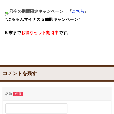
只今の期間限定キャンペーン→『
こちら
』
”ぷるるんマイナス５歳肌キャンペーン”
5/末まで
お得な
セット割引中
です。
コメントを残す
名前
必須