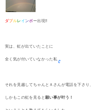
ダ
ブ
ル
レ
イ
ン
ボ
ー出現!!
実は、虹が出ていたことに
全く気が付いていなかった私
それを見越してちゃんとＡさんが電話を下さり、
しかもこの虹を見ると
願い事が叶う！