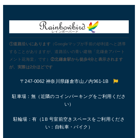
①道路沿いにあります
（Googleマップが手前の砂利道へと誘導
することがありますが、道路沿いの青い建物「北鎌倉アパート
メント花海棠」です）
②北鎌倉駅から徒歩4分と表示されます
が、実際は2分ほどです
〒247-0062 神奈川県鎌倉市山ノ内961-1B
駐車場：無（近隣のコインパーキングをご利用くださ
い）
駐輪場：有（1Ｂ号室前空きスペースをご利用くださ
い：自転車・バイク）