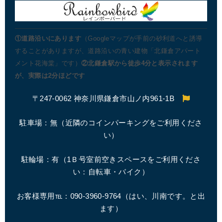
①道路沿いにあります
（Googleマップが手前の砂利道へと誘導
することがありますが、道路沿いの青い建物「北鎌倉アパート
メント花海棠」です）
②北鎌倉駅から徒歩4分と表示されます
が、実際は2分ほどです
〒247-0062 神奈川県鎌倉市山ノ内961-1B
駐車場：無（近隣のコインパーキングをご利用くださ
い）
駐輪場：有（1Ｂ号室前空きスペースをご利用くださ
い：自転車・バイク）
お客様専用℡：090-3960-9764（はい、川南です。と出
ます）