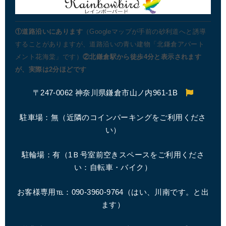
①道路沿いにあります
（Googleマップが手前の砂利道へと誘導
することがありますが、道路沿いの青い建物「北鎌倉アパート
メント花海棠」です）
②北鎌倉駅から徒歩4分と表示されます
が、実際は2分ほどです
〒247-0062 神奈川県鎌倉市山ノ内961-1B
駐車場：無（近隣のコインパーキングをご利用くださ
い）
駐輪場：有（1Ｂ号室前空きスペースをご利用くださ
い：自転車・バイク）
お客様専用℡：090-3960-9764（はい、川南です。と出
ます）