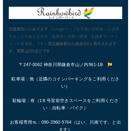
①道路沿いにあります
（Googleマップが手前の砂利道へと誘導
することがありますが、道路沿いの青い建物「北鎌倉アパート
メント花海棠」です）
②北鎌倉駅から徒歩4分と表示されます
が、実際は2分ほどです
〒247-0062 神奈川県鎌倉市山ノ内961-1B
駐車場：無（近隣のコインパーキングをご利用くださ
い）
駐輪場：有（1Ｂ号室前空きスペースをご利用くださ
い：自転車・バイク）
お客様専用℡：090-3960-9764（はい、川南です。と出
ます）