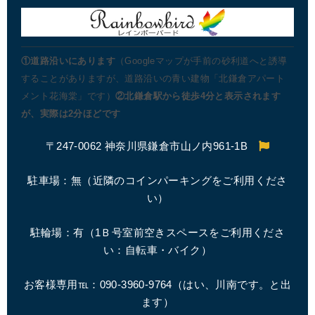
①道路沿いにあります
（Googleマップが手前の砂利道へと誘導
することがありますが、道路沿いの青い建物「北鎌倉アパート
メント花海棠」です）
②北鎌倉駅から徒歩4分と表示されます
が、実際は2分ほどです
〒247-0062 神奈川県鎌倉市山ノ内961-1B
駐車場：無（近隣のコインパーキングをご利用くださ
い）
駐輪場：有（1Ｂ号室前空きスペースをご利用くださ
い：自転車・バイク）
お客様専用℡：090-3960-9764（はい、川南です。と出
ます）