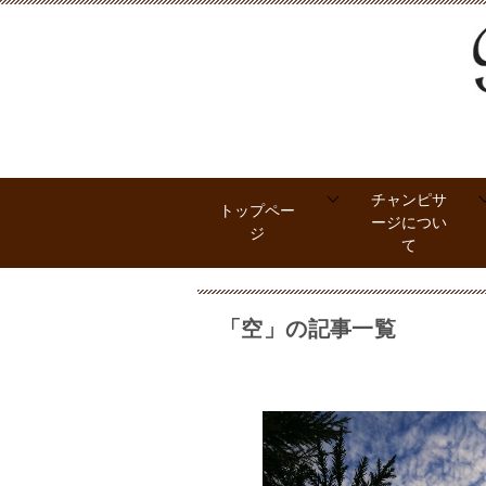
チャンピサ
トップペー
ージについ
ジ
て
「空」の記事一覧