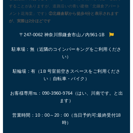
することがありますが、道路沿いの青い建物「北鎌倉アパート
メント花海棠」です）
②北鎌倉駅から徒歩4分と表示されます
が、実際は2分ほどです
〒247-0062 神奈川県鎌倉市山ノ内961-1B
駐車場：無（近隣のコインパーキングをご利用くださ
い）
駐輪場：有（1Ｂ号室前空きスペースをご利用くださ
い：自転車・バイク）
お客様専用℡：090-3960-9764（はい、川南です。と出
ます）
営業時間：10：00～20：00（
当日予約可:最終受付18
時
）