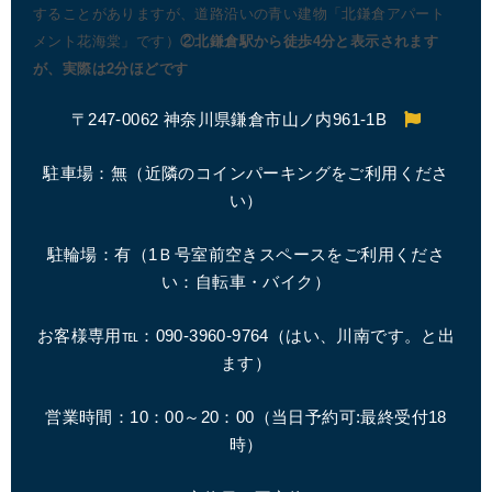
することがありますが、道路沿いの青い建物「北鎌倉アパート
メント花海棠」です）
②北鎌倉駅から徒歩4分と表示されます
が、実際は2分ほどです
〒247-0062 神奈川県鎌倉市山ノ内961-1B
駐車場：無（近隣のコインパーキングをご利用くださ
い）
駐輪場：有（1Ｂ号室前空きスペースをご利用くださ
い：自転車・バイク）
お客様専用℡：090-3960-9764（はい、川南です。と出
ます）
営業時間：10：00～20：00（
当日予約可:最終受付18
時
）