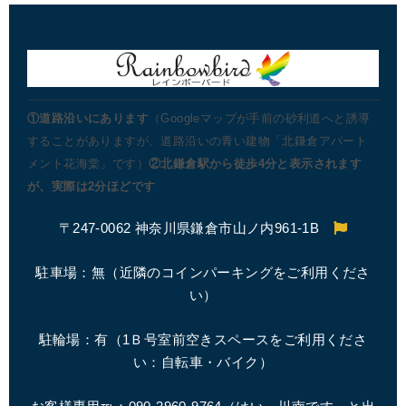
①道路沿いにあります
（Googleマップが手前の砂利道へと誘導
することがありますが、道路沿いの青い建物「北鎌倉アパート
メント花海棠」です）
②北鎌倉駅から徒歩4分と表示されます
が、実際は2分ほどです
〒247-0062 神奈川県鎌倉市山ノ内961-1B
駐車場：無（近隣のコインパーキングをご利用くださ
い）
駐輪場：有（1Ｂ号室前空きスペースをご利用くださ
い：自転車・バイク）