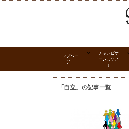
チャンピサ
トップペー
ージについ
ジ
て
「自立」の記事一覧