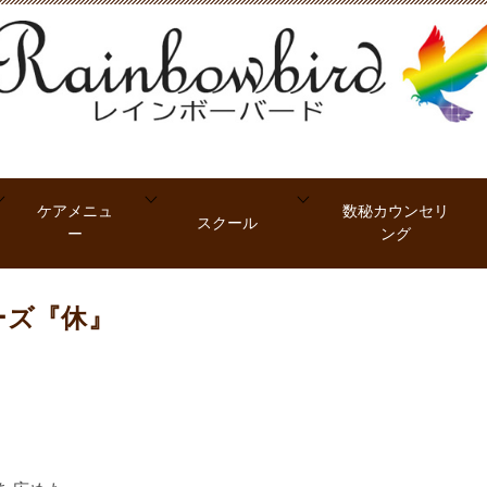
ケアメニュ
数秘カウンセリ
スクール
ー
ング
ーズ『休』