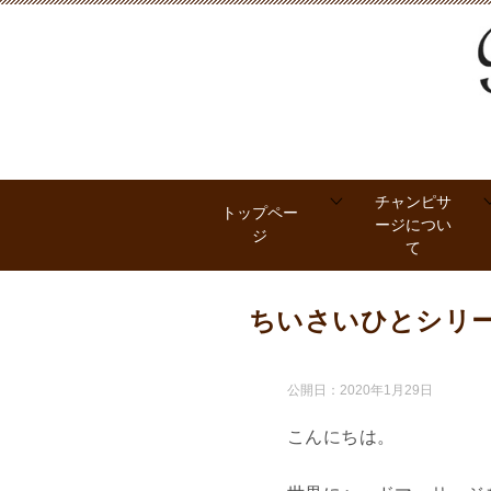
チャンピサ
トップペー
ージについ
ジ
て
ちいさいひとシリ
公開日：
2020年1月29日
こんにちは。