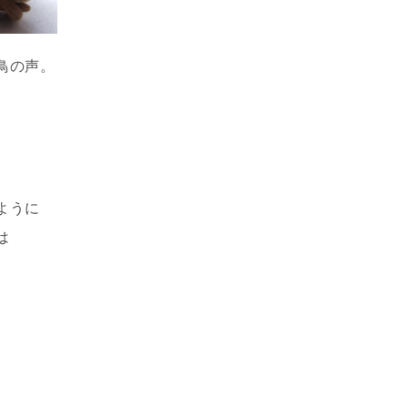
鳥の声。
ように
は