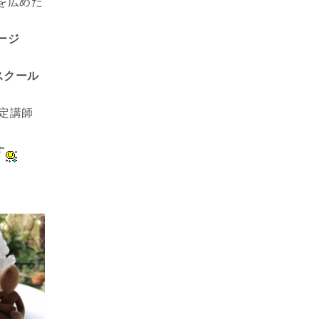
を広めた
ージ
スクール
認定講師
す