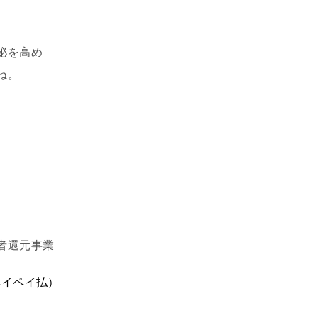
泌を高め
ね。
者還元事業
ペイペイ払）