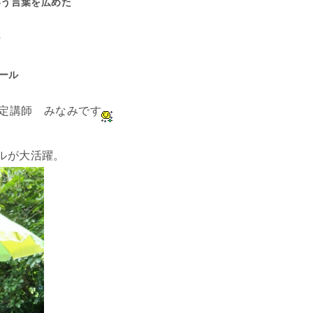
いう言葉を広めた
ジ
ール
県認定講師 みなみです
ルが大活躍。