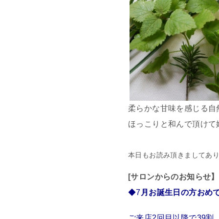
柔らかな甘味を感じる自
ほっこりと和んで頂けて
本日もお読み頂きましてあ
[サロンからのお知らせ】
◆7
月お誕生日の方おめ
ご来店2回目以降で39