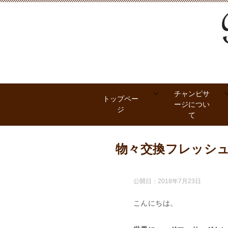
チャンピサ
トップペー
ージについ
ジ
て
物々交換フレッシ
公開日：
2018年7月23日
こんにちは。