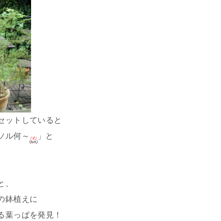
セットしていると
ソル何～
」と
と、
の鉢植えに
る葉っぱを発見！