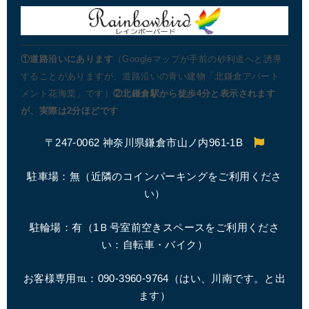
①道路沿いにあります
（Googleマップが手前の砂利道へと誘導
することがありますが、道路沿いの青い建物「北鎌倉アパート
メント花海棠」です）
②北鎌倉駅から徒歩4分と表示されます
が、実際は2分ほどです
〒247-0062 神奈川県鎌倉市山ノ内961-1B
駐車場：無（近隣のコインパーキングをご利用くださ
い）
駐輪場：有（1Ｂ号室前空きスペースをご利用くださ
い：自転車・バイク）
お客様専用℡：090-3960-9764（はい、川南です。と出
ます）